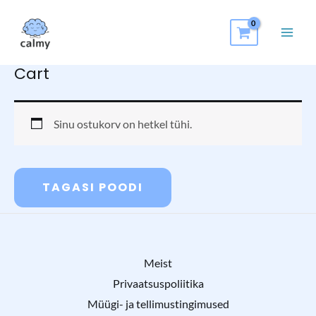
Cart
Sinu ostukorv on hetkel tühi.
TAGASI POODI
Meist
Privaatsuspoliitika
Müügi- ja tellimustingimused