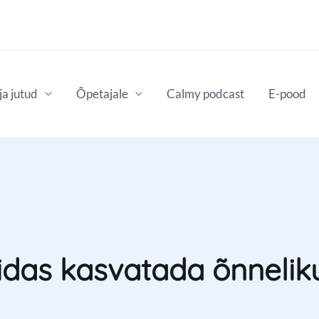
a jutud
Õpetajale
Calmy podcast
E-pood
kuidas kasvatada õnnelik