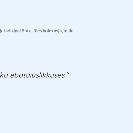
utada igal õhtul üles kolm asja, mille
ka ebatäiuslikkuses."