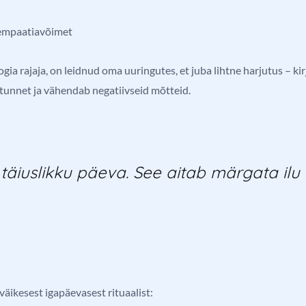
 empaatiavõimet
gia rajaja, on leidnud oma uuringutes, et juba lihtne harjutus – kirj
tunnet ja vähendab negatiivseid mõtteid.
 täiuslikku päeva. See aitab märgata ilu 
 väikesest igapäevasest rituaalist: