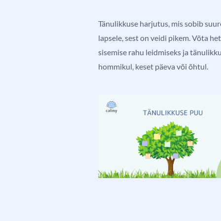
Tänulikkuse harjutus, mis s
obib suu
lapsele, sest on veidi pikem.
Võta he
sisemise rahu leidmiseks ja tänulikk
hommikul, keset päeva või õhtul.