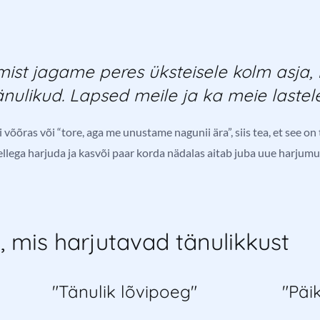
mist jagame peres üksteisele kolm asja,
änulikud. Lapsed meile ja ka meie lastele
õõras või “tore, aga me unustame nagunii ära”, siis tea, et see on tä
 sellega harjuda ja kasvõi paar korda nädalas aitab juba uue harjum
 mis harjutavad tänulikkust
"Tänulik lõvipoeg"
"Päi