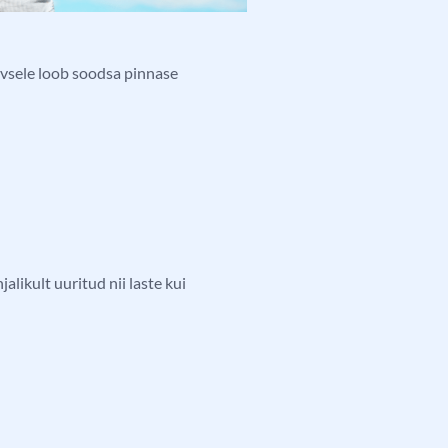
ivsele loob soodsa pinnase
alikult uuritud nii laste kui