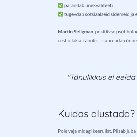
parandab unekvaliteeti
tugevdab sotsiaalseid sidemeid ja
Martin Seligman
, positiivse psühholoo
eest ollakse tänulik – suurendab õnne
"Tänulikkus ei eelda
Kuidas alustada?
Pole vaja midagi keerulist. Piisab juba