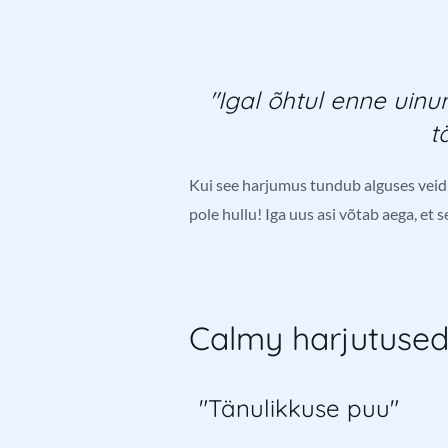
"Igal õhtul enne uinu
t
Kui see harjumus tundub alguses veidi v
pole hullu! Iga uus asi võtab aega, et
Calmy harjutused,
"Tänulikkuse puu"