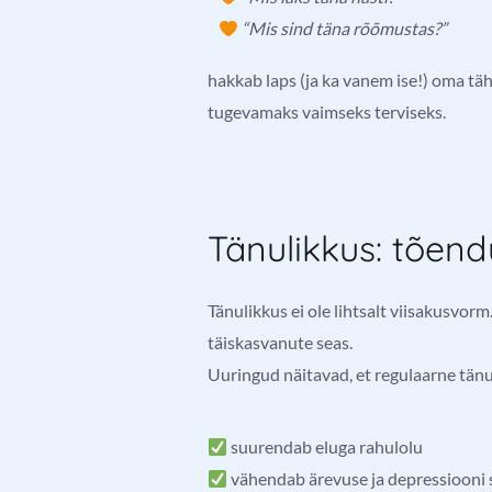
“Mis sind täna rõõmustas?”
hakkab laps (ja ka vanem ise!) oma t
tugevamaks vaimseks terviseks.
Tänulikkus: tõend
Tänulikkus ei ole lihtsalt viisakusvorm
täiskasvanute seas.
Uuringud näitavad, et regulaarne tänu
suurendab eluga rahulolu
vähendab ärevuse ja depressioon