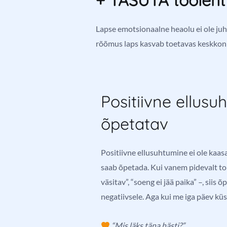
+ TASUTA tööleht
Lapse emotsionaalne heaolu ei ole juh
rõõmus laps kasvab toetavas keskkonn
Positiivne ellus
õpetatav
Positiivne ellusuhtumine ei ole kaa
saab õpetada. Kui vanem pidevalt tori
väsitav”, “soeng ei jää paika” –, sii
negatiivsele. Aga kui me iga päev kü
“Mis läks täna hästi?”