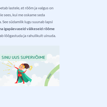
etab lastele, et rõõm ja valgus on
eie sees, kui me oskame seda
. See südamlik lugu suunab lapsi
a igapäevaseid väikeseid rõõme
tab lõõgastuda ja rahulikult uinuda.