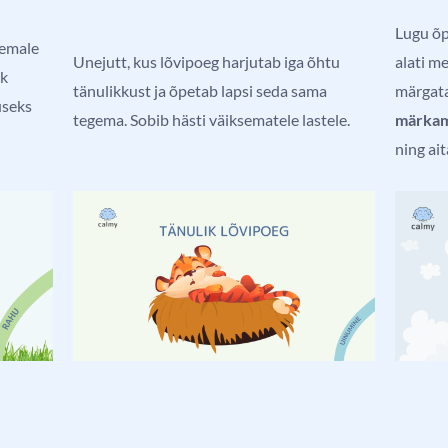
Lugu õp
remale
Unejutt, kus lõvipoeg harjutab iga õhtu
alati m
tk
tänulikkust ja õpetab lapsi seda sama
märgata
useks
tegema.
Sobib hästi väiksematele lastele.
märkam
ning ai