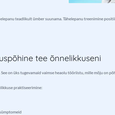
ähelepanu teadlikult ümber suunama. Tähelepanu treenimine positi
uspõhine tee õnnelikkuseni
. See on üks tugevamaid vaimse heaolu tööriistu, mille mõju on põhj
likkuse praktiseerimine:
i sümptomeid