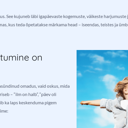
us. See kujuneb läbi igapäevaste kogemuste, väikeste harjumuste 
as, kus teda õpetatakse märkama head – iseendas, teistes ja ümb
uhtumine on
sasündinud omadus, vaid oskus, mida
seb – “ilm on halb”, “päev oli
s õpib ka laps keskenduma pigem
sime: