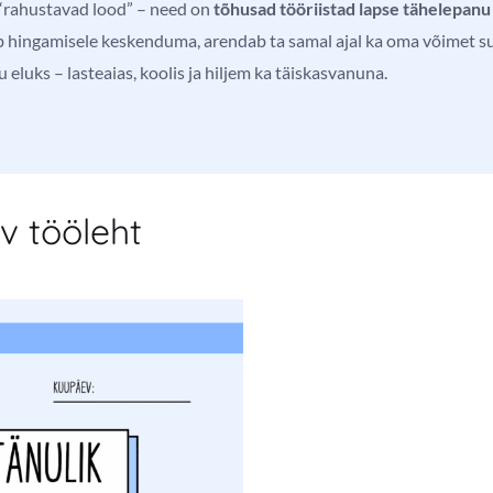
 “rahustavad lood” – need on
tõhusad tööriistad lapse tähelepan
õpib hingamisele keskenduma, arendab ta samal ajal ka oma võimet 
 eluks – lasteaias, koolis ja hiljem ka täiskasvanuna.
v tööleht