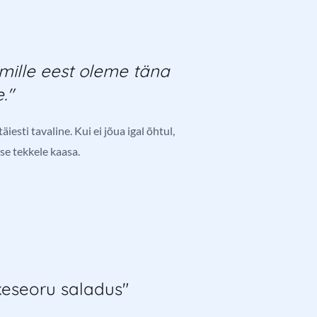
 mille eest oleme täna
."
iesti tavaline. Kui ei jõua igal õhtul,
use tekkele kaasa.
keseoru saladus"