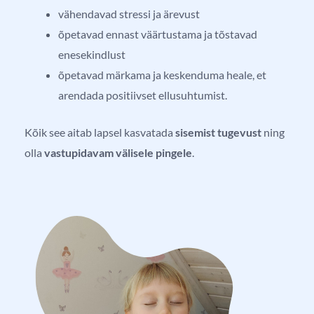
vähendavad stressi ja ärevust
õpetavad ennast väärtustama ja tõstavad
enesekindlust
õpetavad märkama ja keskenduma heale, et
arendada positiivset ellusuhtumist.
Kõik see aitab lapsel kasvatada
sisemist tugevust
ning
olla
vastupidavam välisele pingele
.