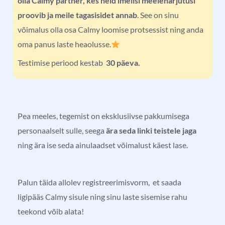
olla Calmy partner, kes neid imelisi meeleharjutusi
proovib ja meile tagasisidet annab
. See on sinu
võimalus olla osa Calmy loomise protsessist ning anda
oma panus laste heaolusse.
Testimise periood kestab
30 päeva.
Pea meeles, tegemist on eksklusiivse pakkumisega
personaalselt sulle, seega
ära seda linki teistele jaga
ning ära ise seda ainulaadset võimalust käest lase.
Palun täida allolev registreerimisvorm, et saada
ligipääs Calmy sisule ning sinu laste sisemise rahu
teekond võib alata!